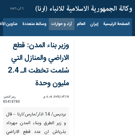
٦ آب ٢٠٢٦
الصفحة الرئيسية
إيران
العالم
آراء و حوارات
وسائط متعددة
عناوين الأخب
وزير بناء المدن: قطع
الاراضي والمنازل التي
سُلمت تخطت الـ 2.4
مليون وحدة
١٤‏/٠٣‏/٢٠٢٤، ٨:٠٤ م
رمز الخبر:
85418780
برديس/ 14 اذار/مارس/ارنا – قال
و زير الطرق وبناء المدن مهرداد
بذرباش ان عدد قطع الاراضي