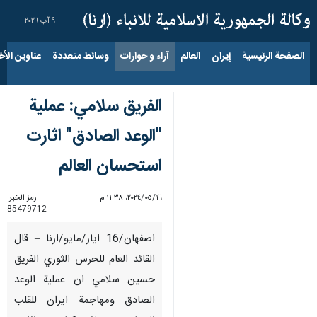
٩ آب ٢٠٢٦
الصفحة الرئيسية
إيران
العالم
آراء و حوارات
وسائط متعددة
عناوين الأخب
الفريق سلامي: عملية
"الوعد الصادق" اثارت
استحسان العالم
١٦‏/٠٥‏/٢٠٢٤، ١١:٣٨ م
رمز الخبر:
85479712
اصفهان/16 ايار/مايو/ارنا – قال
القائد العام للحرس الثوري الفريق
حسين سلامي ان عملية الوعد
الصادق ومهاجمة ايران للقلب