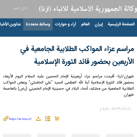
٩ آب ٢٠٢٦
الصفحة الرئيسية
إيران
العالم
آراء و حوارات
وسائط متعددة
عناوين الأخبار
مراسم عزاء المواكب الطلابية الجامعية في
الأربعين بحضور قائد الثورة الإسلامیة
طهران/ارنا- أقيمت مراسم عزاء أربعينية الإمام الحسين عليه السلام اليوم الأربعاء
بحضور قائد الثورة الإسلامية آية الله العظمى السيد "علي الخامنئي" وبعض المواكب
الطلابية الجامعية من مختلف أنحاء البلاد في حسينية الإمام الخميني (رض) بالعاصمة
طهران.
٠٦‏/٠٩‏/٢٠٢٣، ٤:٥١ م