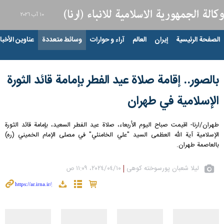
١٠ آب ٢٠٢٦
الصفحة الرئيسية
إيران
العالم
آراء و حوارات
وسائط متعددة
عناوين الأخبار
بالصور.. إقامة صلاة عيد الفطر بإمامة قائد الثورة
الإسلامية في طهران
طهران/ارنا- اقيمت صباح الیوم الأربعاء، صلاة عيد الفطر السعيد، بإمامة قائد الثورة
الإسلامية آية الله العظمى السيد "علي الخامنئي" في مصلى الإمام الخميني (ره)
بالعاصمة طهران.
لیلا شعبان پورسوخته کوهی
١٠‏/٠٤‏/٢٠٢٤، ١١:٠٩ ص