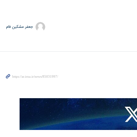
جعفر مشکین فام