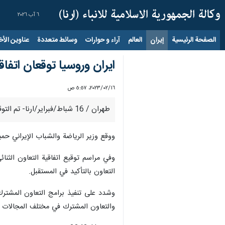
٦ آب ٢٠٢٦
الصفحة الرئيسية
إيران
العالم
آراء و حوارات
وسائط متعددة
عناوين الأخب
ايران وروسيا توقعان اتفاق
١٦‏/٠٢‏/٢٠٢٣، ٥:٥٧ ص
طهران / 16 شباط/فبراير/ارنا- تم التوقيع مساء الاربعاء على خطة العمل لتطوير التعاون الرياضي بين الجمهورية الاسلامية الايرانية وروسيا بحضور وزيري الرياضة في البلدين.
ووقع وزير الرياضة والشباب الإيراني حم
وفي مراسم توقيع اتفاقية التعاون الثنا
التعاون بالتأكيد في المستقبل.
وشدد على تنفيذ برامج التعاون المشترك
والتعاون المشترك في مختلف المجالات ا