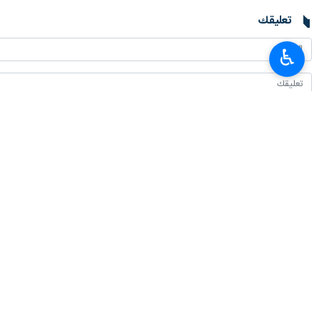
تعليقك
♿︎
أحدث الأخبار
وزير الرياضة يصل الى باكو
٢٠٢٦-٠٨-٠٦ ١٣:٠٤
الناطق باسم الجيش: الجيش في جهوزية تامة ويتم تطوير قدرته القتالية باستمرا