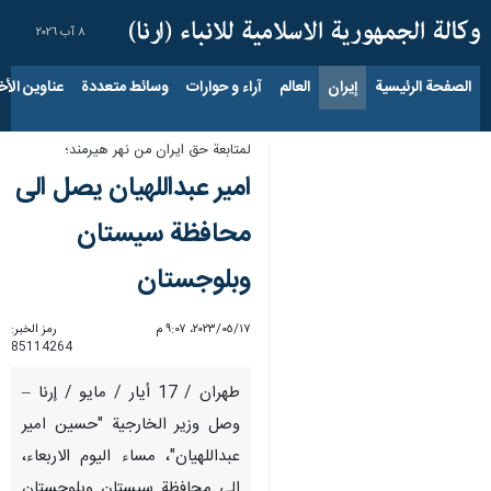
٨ آب ٢٠٢٦
الصفحة الرئيسية
إيران
العالم
آراء و حوارات
وسائط متعددة
عناوين الأخب
لمتابعة حق ايران من نهر هيرمند؛
امير عبداللهيان يصل الى
محافظة سيستان
وبلوجستان
١٧‏/٠٥‏/٢٠٢٣، ٩:٠٧ م
رمز الخبر:
85114264
طهران / 17 أيار / مايو / إرنا –
وصل وزير الخارجية "حسين امير
عبداللهيان"، مساء اليوم الاربعاء،
الى محافظة سيستان وبلوجستان