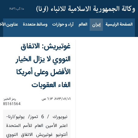
١٠ آب ٢٠٢٦
الصفحة الرئيسية
إيران
العالم
آراء و حوارات
وسائط متعددة
عناوين الأخب
غوتيريش: الاتفاق
النووي لا يزال الخيار
الأفضل وعلى أمريكا
الغاء العقوبات
٠٦‏/٠٧‏/٢٠٢٣، ٦:١٣ ص
رمز الخبر:
85161564
نيويورك / 6 تموز/ يوليو/ارنا-
اعتبر الأمين العام للأمم المتحدة
أنتونيو غوتيريش الاتفاق النووي