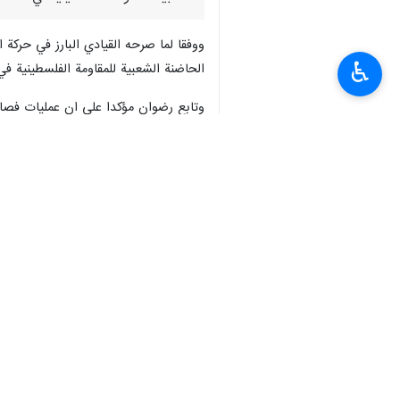
ووفقا لما صرحه القيادي البارز في حركة 
♿︎
الحاضنة الشعبية للمقاومة الفلسطينية في
وتابع رضوان مؤكدا على ان عمليات فصائل
كما اكد سابقا الناطق الرسمي بإسم حرك
تسلل شباب المقاومة الأحد الى مستوطنة 
متفرقة من الضفة الغربية.
يشار الى ان الأوضاع في الأراضي الفلس
تحصى الامر الذي خلق ظروفا حرجة للصها
ويذكر انه قبل ذلك كانت رقعة المقاوم
للصهاينة الجبناء ودليلا على فشلهم في ال
انتهى**ر.م