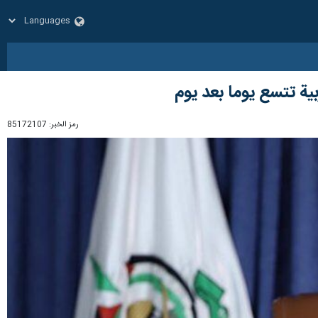
ية تتسع يوما بعد يوم
رمز الخبر:
85172107