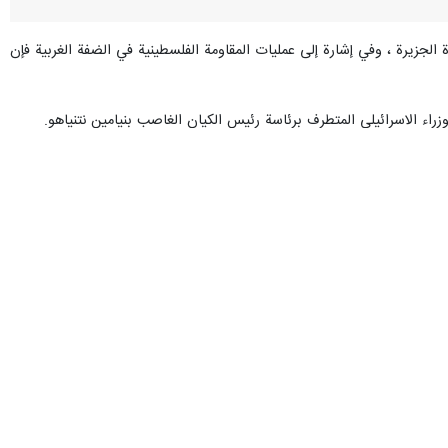
 الجزيرة ، وفي إشارة إلى عمليات المقاومة الفلسطينية في الضفة الغربية فإن
اء الاسرائيلي المتطرف برئاسة رئيس الكيان الغاصب بنيامين نتنياهو.
 يوم ردا على جرائم جرائم احتلال الكيان الصهيوني مشيرا بذلك الى عملية
وفي هذا السياق، فقد أفاد تقرير لمركز الإحصاء والمعلومات الفلسطيني المعروف بإسم "المعطي" أن فصائل المقاومة الفلسطينية نفذت خلال الأسبوع الماضي 182 عملية ضد الصهاينة في مناطق
ون الفلسطينيون يردون بأي وسيلة اتيحت لهم على جرائم الصهاينة التي لا
بحت الضفة الغربية في شرق فلسطين قلعة للمقاومين الفلسطينيين وكابوسا