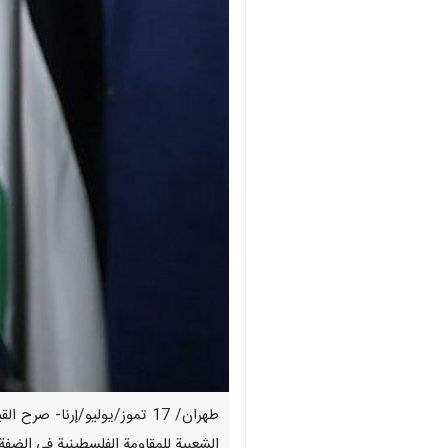
طهران/ 17 تموز/يوليو/إرنا-
الشعبية للمقاومة الفلسطينية في الضفة 