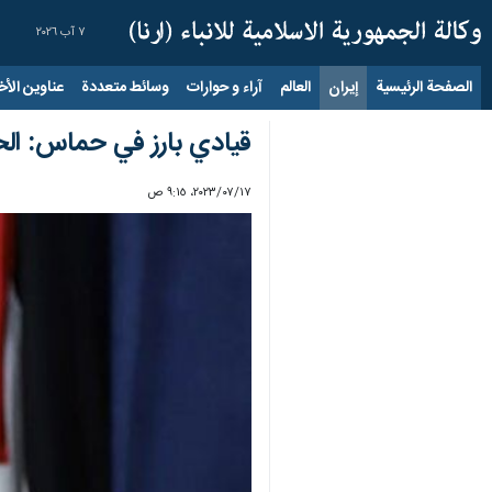
٧ آب ٢٠٢٦
الصفحة الرئيسية
إيران
العالم
آراء و حوارات
وسائط متعددة
عناوين الأخب
قيادي بارز في حماس: الحا
١٧‏/٠٧‏/٢٠٢٣، ٩:١٥ ص