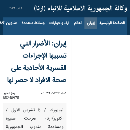
٨ آب ٢٠٢٦
الصفحة الرئيسية
إيران
العالم
آراء و حوارات
وسائط متعددة
عناوين الأخب
إيران: الأضرار التي
تسببها الإجراءات
القسرية الأحادية على
صحة الافراد لا حصر لها
٠٥‏/١٠‏/٢٠٢٣، ١١:٣٩ م
رمز الخبر:
85248975