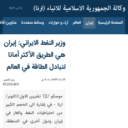
٨ آب ٢٠٢٦
الصفحة الرئيسية
إيران
العالم
آراء و حوارات
وسائط متعددة
عناوين الأخب
وزير النفط الايراني: إيران
هي الطريق الأكثر أمانا
لتبادل الطاقة في العالم
١٢‏/١٠‏/٢٠٢٣، ٧:٠١ م
رمز الخبر:
85256469
موسكو /12 تشرين الاول/اكتوبر/
ارنا - في إشارة الى الحجم الكبير
من احتياطيات النفط والغاز في
إيران ودول أخرى في المنطقة،