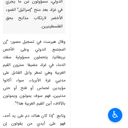
الدولي، مسؤولون عن ما يجري
في غزة، بعد منح "إسرائيل" الضوء
الأخضر لارتكاب مذابح بحق
الفلسطينيين.
وقال هيرست في تسجيل مصور؛ "إن
المجتمع الدولي وعلى الأخص
بريطانيا، يتحملون مسؤولية سفك
الدماء في غزة، مضيفا: سترون القيم
الغربية وهي تمطر وابل القنابل على
مدنيي غزة الأبرياء، سواء أكانوا
مؤيدين لحماس أو فتح أو حتى
مدنيين، فهم سوف يموتون ويموتون
بالآلاف، أين القيم الغربية هنا؟".
♿︎
وتابع: "إذا كان هناك دم على يد أحد،
فهو على أيدي من يقولون إن