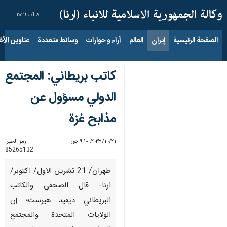
٨ آب ٢٠٢٦
الصفحة الرئيسية
إيران
العالم
آراء و حوارات
وسائط متعددة
عناوين الأخب
كاتب بريطاني: المجتمع
الدولي مسؤول عن
مذابح غزة
٢١‏/١٠‏/٢٠٢٣، ٩:١٠ ص
رمز الخبر:
85265132
طهران/ 21 تشرين الاول/ اكتوبر/
ارنا- قال الصحفي والكاتب
البريطاني ديفيد هيرست؛ إن
الولايات المتحدة والمجتمع