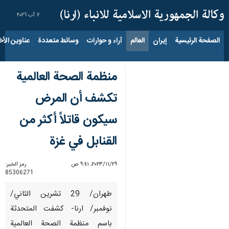
٧ آب ٢٠٢٦
الصفحة الرئيسية
إيران
العالم
آراء و حوارات
وسائط متعددة
عناوين الأخب
منظمة الصحة العالمية
تكشف أن المرض
سيكون قاتلاً أكثر من
القنابل في غزة
٢٩‏/١١‏/٢٠٢٣، ٩:٤١ ص
رمز الخبر:
85306271