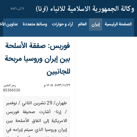
٩ آب ٢٠٢٦
الصفحة الرئيسية
إيران
العالم
آراء و حوارات
وسائط متعددة
عناوين الأخب
فوربس: صفقة الأسلحة
بين إيران وروسيا مربحة
للجانبين
٢٩‏/١١‏/٢٠٢٣، ١٢:١٥ م
رمز الخبر:
85306530
طهران/ 29 تشرين الثاني / نوفمبر
/ إرنا- أشارت صحيفة فوربس
الامريكية إلى اتفاق الأسلحة بين
إيران وروسيا الذي سيتم إبرامه في