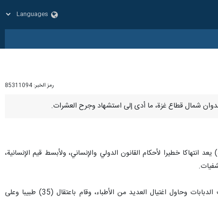
رمز الخبر:
85311094