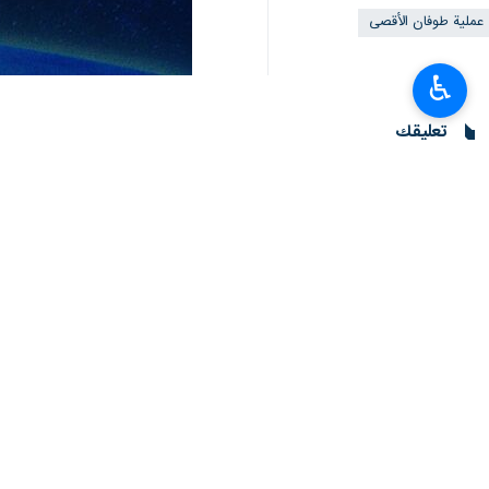
طهران / 4 كانون الأول/ديسمبر/إرنا- أعلنت مصادر فلسطينية أن قوات الاحتلال الصهيوني اقتحمت مستشفى كمال عدوان شمال قطاع غزة، ما أدى إلى استشهاد وجرح العشرات.
♿︎
وأضافت المصادر: آليات الاحتلال تتقدم 
وأكد المكتب الإعلامي الحكومي أن قصف 
ويدلل على وجود خطة "إسرائيلية" متكام
رأسهم اعتقال د. "محمد أبو سلمية" مدير
وتابع: نطالب المجتمع الدولي وعلى رأس
ذلك جريمة حرب منظمة يعاقب عليها القانو
انتهى**3276
العالم
محور المقاومة