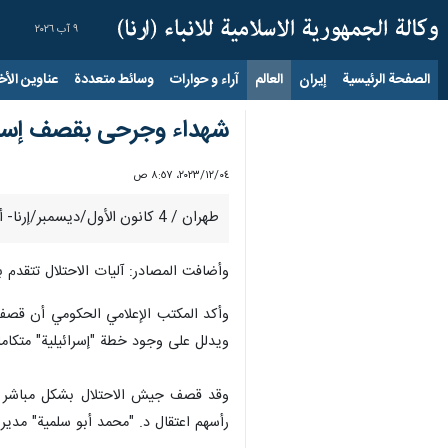
٩ آب ٢٠٢٦
الصفحة الرئيسية
إيران
العالم
آراء و حوارات
وسائط متعددة
عناوين الأخب
شهداء وجرحى بقصف إسرا
٠٤‏/١٢‏/٢٠٢٣، ٨:٥٧ ص