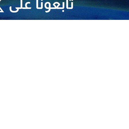
باتجاه مستشفى كمال عدوان واشتباكات لمنع تقدمها.
جيش الاحتلال الإسرائيلي لمستشفى كمال عدوان بمحافظة (شمال قطاع غزة) يعد 
لة ومعتمدة تهدف إلى القضاء على القطاع الصحي بما يشمل ذلك مباني المست
 عام مجمع الشفاء الطبي.
هم الولايات المتحدة الأمريكية بوقف الضوء الأخضر الذي منحوه للاحتلال باس
ن الدولي وتجرمها كل القوانين والمواثيق الدولية، والسكوت عنها يعد مشاركة ف