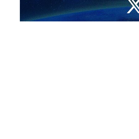
انتهاكا خطيرا لأحكام القانون الدولي والإنساني، ولأبسط قيم الإنسانية،
شفيات.
وقد قصف جيش الاحتلال بشكل مباشر أكثر من 14 مستشفى بمحافظتي غزة وشمال غزة بصواريخ الطائرات وقذائف الدبابات وحاول اغتيال العديد من الأطباء، وقام باعتقال (35) طبيبا وعلى
تهداف المستشفيات وموافقتهم له على تدمير القطاع الصحي في قطاع غزة كون
اعلة فيها.