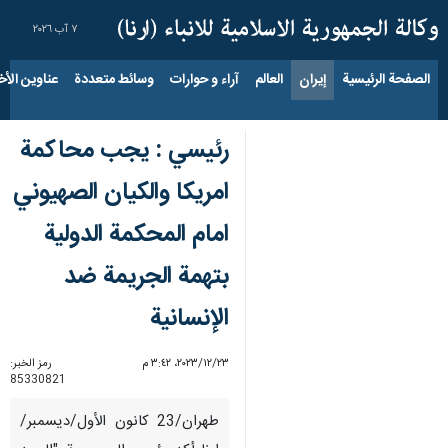
٧ آب ٢٠٢٦
الصفحة الرئيسية
إيران
العالم
آراء و حوارات
وسائط متعددة
عناوين الأخب
رئیسي : يجب محاكمة
امريكا والكيان الصهيوني
امام المحكمة الدولية
بتهمة الجريمة ضد
الإنسانية
٢٣‏/١٢‏/٢٠٢٣، ٣:٤٢ م
رمز الخبر:
85330821
طهران/23 کانون الأول/دیسمبر/