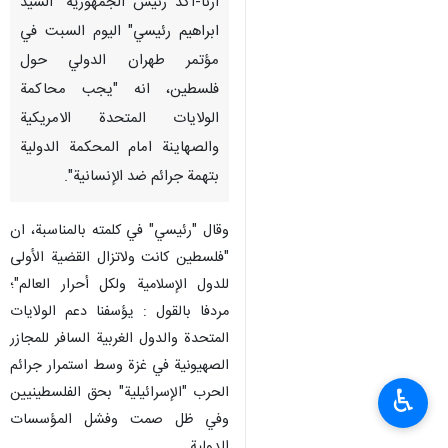
ارنا-أکد رئیس الجمهوریة "السید
ابراهیم رئیسي" الیوم السبت في
مؤتمر طهران الدولي حول
فلسطين، انه "يجب محاكمة
الولايات المتحدة الامريكية
والصهاينة امام المحكمة الدولية
بتهمة جرائم ضد الإنسانية".
وقال "رئیسي" في كلمته بالمناسبة، ان
"فلسطين كانت ولاتزال القضية الأولى
للدول الإسلامية ولكل أحرار العالم"؛
مردفا بالقول : يؤسفنا دعم الولايات
المتحدة والدول الغربية السافر للمجازر
الصهيونية في غزة وسط استمرار جرائم
الحرب "الإسرائيلية" بحق الفلسطينيين
♿︎
وفي ظل صمت وفشل المؤسسات
الدولية.