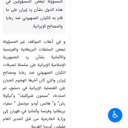
المسؤولة لبعض المسؤولين في
هذه الدول بشأن رد إيران على ما
قام به الکیان الصهيوني ضد رعايا
والمصالح الإيرانية.
و في أعقاب المواقف غير المسؤولة
لبعض السلطات البريطانية والفرنسية
والألمانية بشأن رد الجمهورية
الإسلامية الإيرانية على سلسلة تصرفات
الکیان الصهيوني ضد رعايا ومصالح
إيران والتي كان آخرها الهجوم الجبان
على القنصلية الإيرانية في دمشق، تم
استدعاء "سيمون شيركليف" و"نيكولا
رش" و" هانس أودو موتسِل " سفراء
بريطانيا وفرنسا وألمانيا في طهران إلى
♿︎
وزارة الخارجية من قبل المدير العام
لشؤون أوروبا الغربية.