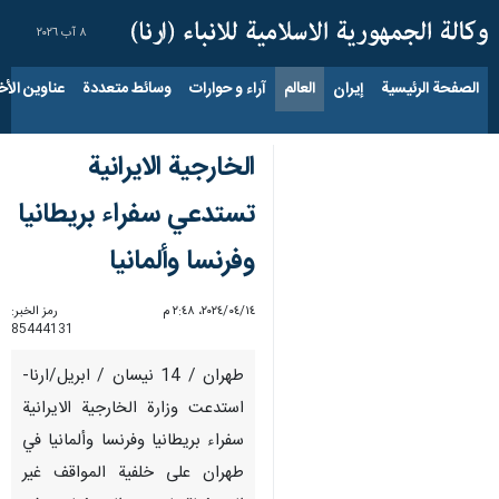
٨ آب ٢٠٢٦
الصفحة الرئيسية
إيران
العالم
آراء و حوارات
وسائط متعددة
عناوين الأخب
الخارجية الايرانية
تستدعي سفراء بريطانيا
وفرنسا وألمانيا
١٤‏/٠٤‏/٢٠٢٤، ٢:٤٨ م
رمز الخبر:
85444131
طهران / 14 نيسان / ابريل/ارنا-
استدعت وزارة الخارجية الايرانية
سفراء بريطانيا وفرنسا وألمانيا في
طهران على خلفية المواقف غير