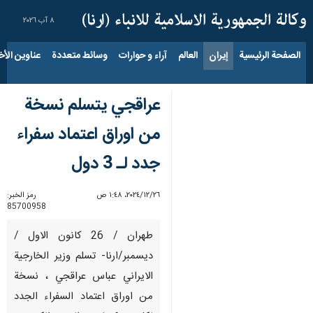
٨ آب ٢٠٢٦
الصفحة الرئيسية
إيران
العالم
آراء و حوارات
وسائط متعددة
عناوين الأخب
عراقجي يتسلم نسخة
من اوراق اعتماد سفراء
جدد لـ 3 دول
٢٦‏/١٢‏/٢٠٢٤، ١:٤٨ ص
رمز الخبر:
85700958
طهران / 26 كانون الاول /
ديسمبر/ارنا- تسلم وزير الخارجية
الايراني عباس عراقجي ، نسخة
من اوراق اعتماد السفراء الجدد