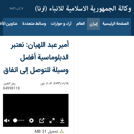
٧ آب ٢٠٢٦
الصفحة الرئيسية
إيران
العالم
آراء و حوارات
وسائط متعددة
عناوين الأخب
أمير عبد اللهيان: نعتبر
الدبلوماسية أفضل
وسيلة للتوصل إلى اتفاق
١٤‏/٠١‏/٢٠٢٣، ١١:٠٢ ص
رمز الخبر:
84998118
Unmute
Settings
PIP
Enter
Download
تحميل
31 MB
fullscreen