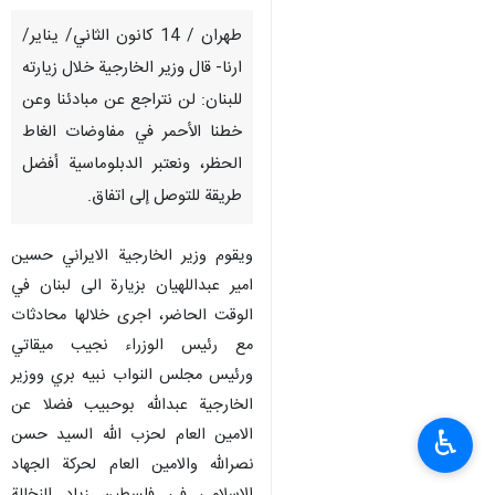
طهران / 14 كانون الثاني/ يناير/
ارنا- قال وزير الخارجية خلال زيارته
للبنان: لن نتراجع عن مبادئنا وعن
خطنا الأحمر في مفاوضات الغاط
الحظر، ونعتبر الدبلوماسية أفضل
طريقة للتوصل إلى اتفاق.
ويقوم وزير الخارجية الايراني حسين
امير عبداللهيان بزيارة الى لبنان في
الوقت الحاضر، اجرى خلالها محادثات
مع رئيس الوزراء نجيب ميقاتي
ورئيس مجلس النواب نبيه بري ووزير
الخارجية عبدالله بوحبيب فضلا عن
الامين العام لحزب الله السيد حسن
♿︎
نصرالله والامين العام لحركة الجهاد
الاسلامي في فلسطين زياد النخالة