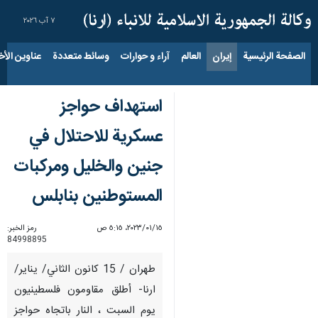
٧ آب ٢٠٢٦
الصفحة الرئيسية
إيران
العالم
آراء و حوارات
وسائط متعددة
عناوين الأخب
استهداف حواجز
عسكرية للاحتلال في
جنين والخليل ومركبات
المستوطنين بنابلس
١٥‏/٠١‏/٢٠٢٣، ٥:١٥ ص
رمز الخبر:
84998895
طهران / 15 كانون الثاني/ يناير/
ارنا- أطلق مقاومون فلسطينيون
يوم السبت ، النار باتجاه حواجز