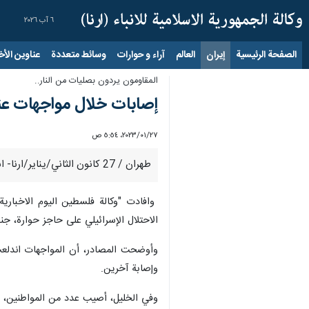
٦ آب ٢٠٢٦
الصفحة الرئيسية
إيران
العالم
آراء و حوارات
وسائط متعددة
عناوين الأخب
المقاومون يردون بصليات من النار..
إصابات خلال مواجهات عن
٢٧‏/٠١‏/٢٠٢٣، ٥:٥٤ ص