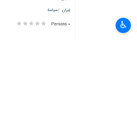
طهران / 27 كانون الثاني/يناير/ارنا- اندلعت مواجهات عنيفة، يوم الخميس، بين الفلسطينيين وقوات الاحتلال في مدن الضفة والقدس المحتلة، عقب المجزرة "الإسرائيلية" في مخيم جنين.
♿︎
وافادت "وكالة فلسطين اليوم الاخباري
الاحتلال الإسرائيلي على حاجز حوارة، ج
وأوضحت المصادر، أن المواجهات اندلعت
وإصابة آخرين.
وفي الخليل، أصيب عدد من المواطنين، م
وأفاد الهلال الأحمر بإصابة 6 فلسطينيين في مواجهات حاجز "بيت ايل" 5 إصابات بالغاز وإصابة بالمطاط.
وبينت المصادر المحلية، أن مواجهات ان
وقنابل الغاز المسيل للدموع صوب المواطن
وفي أريحا، أصيب شابان برصاص قوات الا
وأفادت مصادر طبية، بإصابة شاب بالرصا