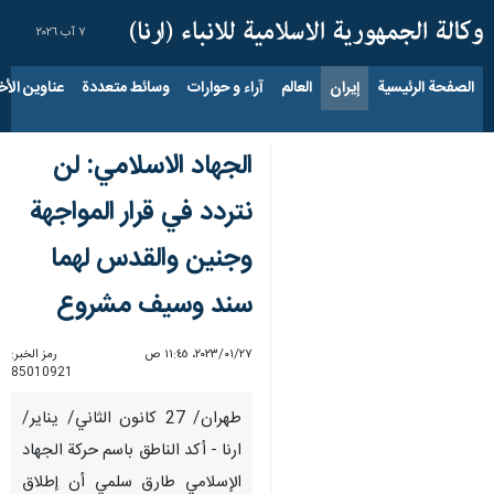
٧ آب ٢٠٢٦
الصفحة الرئيسية
إيران
العالم
آراء و حوارات
وسائط متعددة
عناوين الأخب
الجهاد الاسلامي: لن
نتردد في قرار المواجهة
وجنين والقدس لهما
سند وسيف مشروع
٢٧‏/٠١‏/٢٠٢٣، ١١:٤٥ ص
رمز الخبر:
85010921
طهران/ 27 كانون الثاني/ يناير/
ارنا - أكد الناطق باسم حركة الجهاد
الإسلامي طارق سلمي أن إطلاق