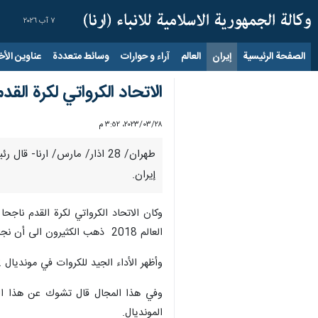
٧ آب ٢٠٢٦
الصفحة الرئيسية
إيران
العالم
آراء و حوارات
وسائط متعددة
عناوين الأخب
الاتحاد الكرواتي لكرة القد
٢٨‏/٠٣‏/٢٠٢٣، ٣:٥٢ م
طهران/ 28 اذار/ مارس/ ارن
إيران.
وكان الاتحاد الكرواتي لكرة القدم ناجح
العالم 2018 ذهب الكثيرون الى أن نجاح هذا الفريق قد انتهى، لكنه لم يكن كذلك.
وأظهر الأداء الجيد للكروات في مونديال 2022 في قطر أن عهد كرواتيا لم ينته بعد وأن هذا الفريق لا يزال أحد قوى كرة القدم في العالم.
وفي هذا المجال قال تشوك عن هذا النج
المونديال.