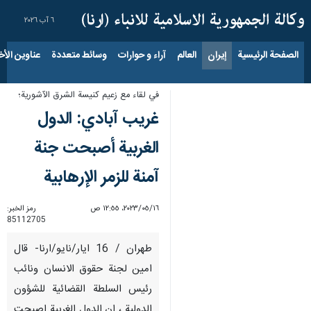
٦ آب ٢٠٢٦
الصفحة الرئيسية
إيران
العالم
آراء و حوارات
وسائط متعددة
عناوين الأخب
في لقاء مع زعيم كنيسة الشرق الآشورية؛
غريب آبادي: الدول
الغربية أصبحت جنة
آمنة للزمر الإرهابية
١٦‏/٠٥‏/٢٠٢٣، ١٢:٥٥ ص
رمز الخبر:
85112705
طهران / 16 ايار/نايو/ارنا- قال
امين لجنة حقوق الانسان ونائب
رئيس السلطة القضائية للشؤون
الدولية ، ان الدول الغربية اصبحت