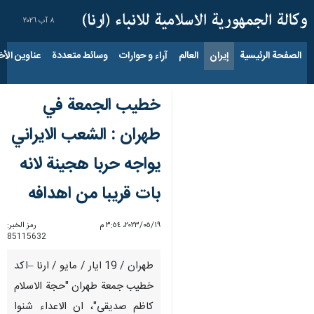
٨ آب ٢٠٢٦
الصفحة الرئيسية
إيران
العالم
آراء و حوارات
وسائط متعددة
عناوين الأخب
خطيب الجمعة في
طهران : الشعب الايراني
يواجه حربا هجينة لانه
بات قريبا من اهدافه
١٩‏/٠٥‏/٢٠٢٣، ٣:٥٤ م
رمز الخبر:
85115632
طهران / 19 ايار / مايو / ارنا –اكد
خطيب جمعة طهران "حجة الاسلام
کاظم صدیقی"، ان الاعداء شنوا