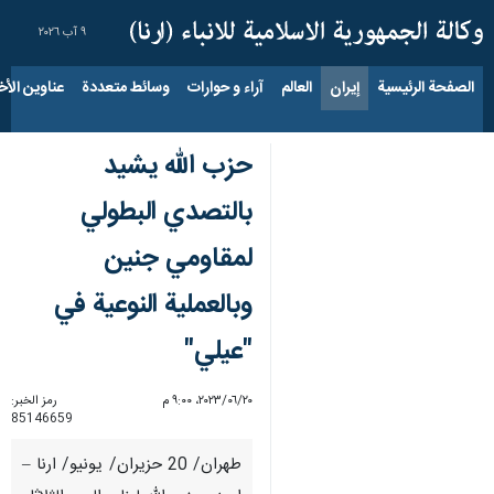
٩ آب ٢٠٢٦
الصفحة الرئيسية
إيران
العالم
آراء و حوارات
وسائط متعددة
عناوين الأخب
حزب الله يشيد
بالتصدي البطولي
لمقاومي جنين
وبالعملية النوعية في
"عيلي"
٢٠‏/٠٦‏/٢٠٢٣، ٩:٠٠ م
رمز الخبر:
85146659
طهران/ 20 حزيران/ يونيو/ ارنا –