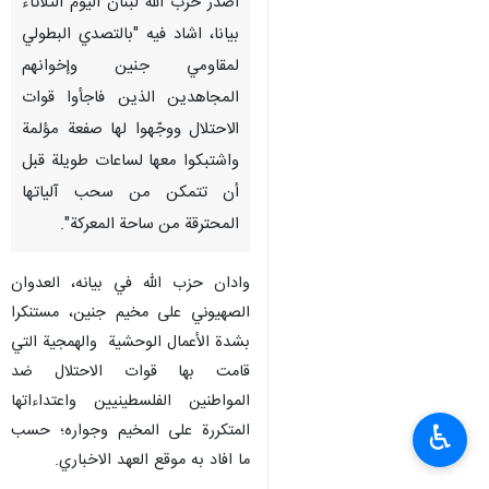
اصدر حزب الله لبنان اليوم الثلاثاء
بيانا، اشاد فيه "بالتصدي البطولي
لمقاومي جنين وإخوانهم
المجاهدين الذين فاجأوا قوات
الاحتلال ووجّهوا لها صفعة مؤلمة
واشتبكوا معها لساعات طويلة قبل
أن تتمكن من سحب آلياتها
المحترقة من ساحة المعركة".
وادان حزب الله في بيانه، العدوان
الصهيوني على مخيم جنين، مستنكرا
بشدة الأعمال الوحشية والهمجية التي
قامت بها قوات الاحتلال ضد
المواطنين الفلسطينيين واعتداءاتها
♿︎
المتكررة على المخيم وجواره؛ حسب
ما افاد به موقع العهد الاخباري.