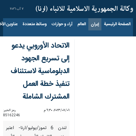
٧ آب ٢٠٢٦
الصفحة الرئيسية
إيران
العالم
آراء و حوارات
وسائط متعددة
عناوين الأخب
الاتحاد الأوروبي يدعو
إلى تسريع الجهود
الدبلوماسية لاستئناف
تنفيذ خطة العمل
المشترك الشاملة
٠٦‏/٠٧‏/٢٠٢٣، ٩:٣٠ م
رمز الخبر:
85162246
لندن 6 تموز/يوليو/ارنا- اعتبر