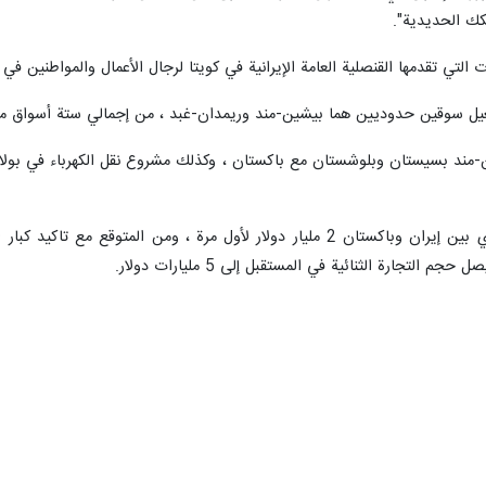
سكك الحديدية".
التي تقدمها القنصلية العامة الإيرانية في كويتا لرجال الأعمال والمواطنين في
غيل سوقين حدوديين هما بيشين-مند وريمدان-غبد ، من إجمالي ستة أسواق مد
ند بسيستان وبلوشستان مع باكستان ، وكذلك مشروع نقل الكهرباء في بولان- غ
وهذا العام ، تجاوز حجم التبادل التجاري بين إيران وباكستان 2 مليار دولار ل
لتجارة الثنائية في المستقبل إلى 5 مليارات دولار.