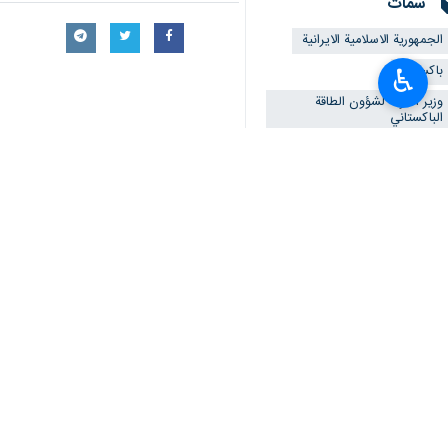
سمات
الجمهورية الاسلامية الايرانية
باكستان
♿︎
وزير الدولة لشؤون الطاقة
الباكستاني
القنصل الايراني العام في كويتا
انشاء اسواق حدودية
تعليقك