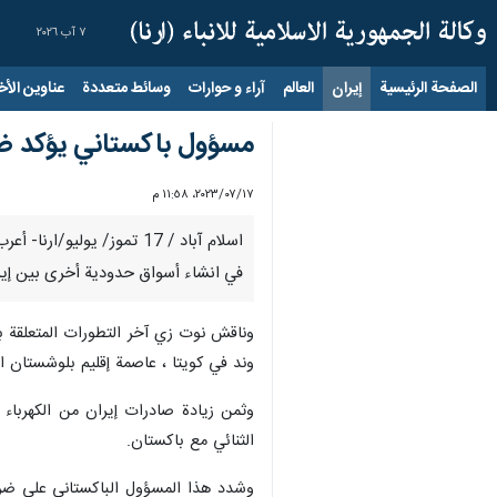
٧ آب ٢٠٢٦
الصفحة الرئيسية
إيران
العالم
آراء و حوارات
وسائط متعددة
عناوين الأخب
مسؤول باكستاني يؤكد ضر
١٧‏/٠٧‏/٢٠٢٣، ١١:٥٨ م
اسلام آباد / 17 تموز/ ي
في انشاء أسواق حدودية أخرى بين إير
وناقش نوت زي آخر التطورات المتعلقة بال
وند في كويتا ، عاصمة إقليم بلوشستان ال
وثمن زيادة صادرات إيران من الكهرباء
الثنائي مع باكستان.
وشدد هذا المسؤول الباكستاني على ضرور