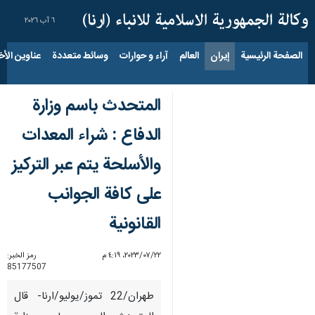
٦ آب ٢٠٢٦
الصفحة الرئيسية
إيران
العالم
آراء و حوارات
وسائط متعددة
عناوين الأخب
المتحدث باسم وزارة
الدفاع : شراء المعدات
والأسلحة يتم عبر التركيز
على كافة الجوانب
القانونية
٢٢‏/٠٧‏/٢٠٢٣، ٤:١٩ م
رمز الخبر:
85177507
طهران/22 تموز/یولیو/ارنا- قال