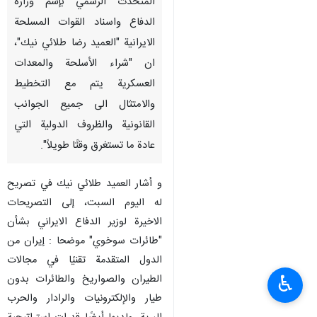
المتحدث الرسمي بإسم وزارة
الدفاع واسناد القوات المسلحة
الايرانية "العميد رضا طلائي نيك"،
ان "شراء الأسلحة والمعدات
العسكرية يتم مع التخطيط
والامتثال الى جميع الجوانب
القانونية والظروف الدولية التي
عادة ما تستغرق وقتًا طويلاً".
و أشار العميد طلائي نيك في تصريح
له الیوم السبت، إلی التصریحات
الاخیرة لوزیر الدفاع الايراني بشأن
"طائرات سوخوي" موضحا : إيران من
الدول المتقدمة تقنيًا في مجالات
♿︎
الطيران والصواريخ والطائرات بدون
طيار والإلكترونيات والرادار والحرب