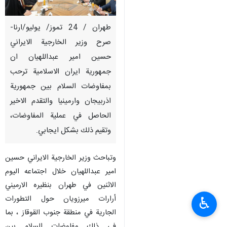
طهران / 24 تموز/ يوليو/ارنا-
صرح وزير الخارجية الايراني
حسين امير عبداللهيان ان
جمهورية ايران الاسلامية ترحب
بمفاوضات السلام بين جمهورية
اذربيجان وارمينيا والتقدم الاخير
الحاصل في عملية المفاوضات،
وتقيم ذلك بشكل ايجابي.
وتباحث وزير الخارجية الايراني حسين
امير عبداللهيان خلال اجتماعه اليوم
الاثنين في طهران بنظيره الارميني
أرارات ميرزويان حول التطورات
♿︎
الجارية في منطقة جنوب القوقاز ، بما
في ذلك مفاوضات السلام بين