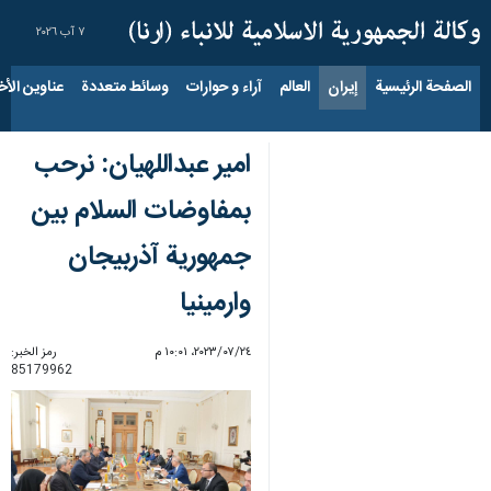
٧ آب ٢٠٢٦
الصفحة الرئيسية
إيران
العالم
آراء و حوارات
وسائط متعددة
عناوين الأخب
امير عبداللهيان: نرحب
بمفاوضات السلام بين
جمهورية آذربيجان
وارمينيا
٢٤‏/٠٧‏/٢٠٢٣، ١٠:٠١ م
رمز الخبر:
85179962