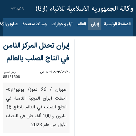
٩ آب ٢٠٢٦
الصفحة الرئيسية
إيران
العالم
آراء و حوارات
وسائط متعددة
عناوين الأخب
إيران تحتل المركز الثامن
في انتاج الصلب بالعالم
٢٦‏/٠٧‏/٢٠٢٣، ١٠:١٤ ص
رمز الخبر:
85181308
طهران / 26 تموز/ يوليو/ارنا-
احتلت ايران المرتبة الثامنة في
انتاج الصلب في العالم بانتاج 16
مليون و 100 ألف طن في النصف
الأول من عام 2023.