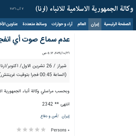
٧ آب ٢٠٢٦
الصفحة الرئيسية
إيران
العالم
آراء و حوارات
وسائط متعددة
عناوين الأخب
عدم سماع صوت أي انفجار
٢٦‏/١٠‏/٢٠٢٤، ٥:١٢ ص
(الساعة 00:45 فجرا بتوقيت غرينتش).
وبحسب مراسلي وكالة أنباء الجمهورية ال
انتهى ** 2342
إيران
أمن و دفاع
٠ Persons