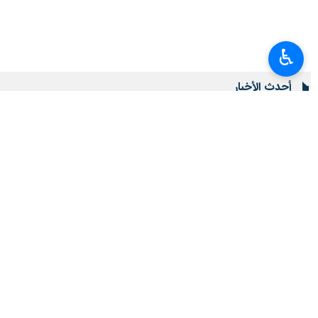
♿︎
أحدث الأخبار
العميد معروفي: لا يمكن للدبلوماسية أن تنجح من دون دعم شعبي
٢٠٢٦-٠٨-٠٧ ٠٩:٢٠
سفير طهران لدى برلين: معارضة إيران للأسلحة النووية عقيدة دينية وليست تكتيكًا
٢٠٢٦-٠٨-٠٧ ٠٤:٠٠
القوات المسلحة اليمنية تستهدف تحشيدات عسكرية سعودية في الرويك والعبر وال
٢٠٢٦-٠٨-٠٧ ٠٣:٣٨
بزشكيان: علاقاتنا مع جيراننا أفضل بكثير مما كانت عليه في الماضي
٢٠٢٦-٠٨-٠٧ ٠٠:٣٤
قاليباف للاميركيين: تقبّلوا الحقائق وأوفوا بالتزاماتكم