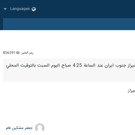
رمز الخبر:
85639146
شيراز / 26 تشرين الاول/ اكتوبر/ارنا- خلافا لادعاءات وسائل إعلام أجنبية، لم يسمع صوت أي انفجار في مدينة شيراز جنوب ايران عند الساعة 4:25 صباح اليوم السبت بالتوقيت المحلي
راز.
جعفر مشکین فام