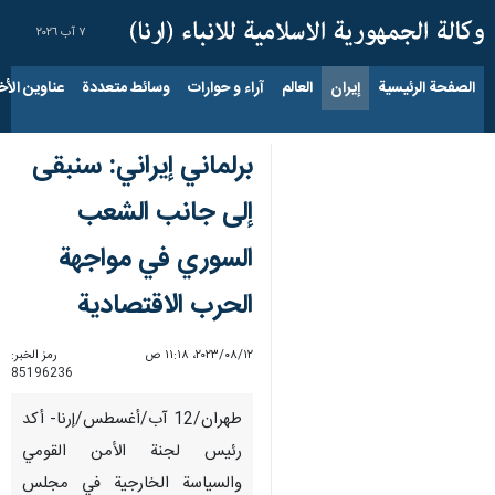
٧ آب ٢٠٢٦
الصفحة الرئيسية
إيران
العالم
آراء و حوارات
وسائط متعددة
عناوين الأخب
برلماني إيراني: سنبقى
إلى جانب الشعب
السوري في مواجهة
الحرب الاقتصادية
١٢‏/٠٨‏/٢٠٢٣، ١١:١٨ ص
رمز الخبر:
85196236