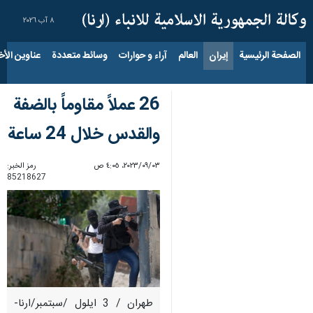
٨ آب ٢٠٢٦
الصفحة الرئيسية
إيران
العالم
آراء و حوارات
وسائط متعددة
عناوين الأخب
26 عملاً مقاوماً بالضفة
والقدس خلال 24 ساعة
٠٣‏/٠٩‏/٢٠٢٣، ٤:٠٥ ص
رمز الخبر:
85218627
طهران / 3 ايلول /سبتمبر/ارنا-