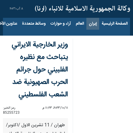
٨ آب ٢٠٢٦
الصفحة الرئيسية
إيران
العالم
آراء و حوارات
وسائط متعددة
عناوين الأخب
وزير الخارجية الايراني
يتباحث مع نظيره
الفلبيني حول جرائم
الحرب الصهيونية ضد
الشعب الفلسطيني
١١‏/١٠‏/٢٠٢٣، ١١:٢٣ م
رمز الخبر:
85255723
طهران / 11 تشرين الاول /اكتوبر/