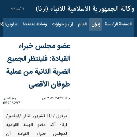
٦ آب ٢٠٢٦
الصفحة الرئيسية
إيران
العالم
آراء و حوارات
وسائط متعددة
عناوين الأخب
عضو مجلس خبراء
القيادة: فلينتظر الجميع
الضربة الثانية من عملية
طوفان الأقصى
١٠‏/١١‏/٢٠٢٣، ٣:٥٩ ص
رمز الخبر:
85286297
دزفول / 10 تشرين الثاني/نوفمبر/
ارنا- أكد عضو الهيئة القيادية
لمجلس خبراء القيادة أن