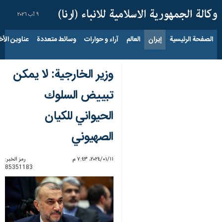
٩ آب ٢٠٢٦
الصفحة الرئيسية
إيران
العالم
آراء و حوارات
وسائط متعددة
عناوين الأخب
وزير الخارجية: لا يمكن
تبييض السلوك
الحيواني للكيان
الصهيوني
١١‏/٠١‏/٢٠٢٤، ٧:٤٣ م
رمز الخبر:
85351183