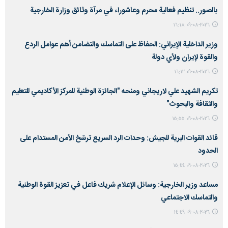
بالصور.. تنظيم فعالية محرم وعاشوراء في مرآة وثائق وزارة الخارجية
٢٠٢٦-٠٨-٠٩ ١٦:١٨
وزير الداخلية الإيراني: الحفاظ على التماسك والتضامن أهم عوامل الردع
والقوة لإيران ولأي دولة
٢٠٢٦-٠٨-٠٩ ١٦:١٢
تكريم الشهيد علي لاريجاني ومنحه "الجائزة الوطنية للمركز الأكاديمي للتعليم
والثقافة والبحوث"
٢٠٢٦-٠٨-٠٩ ١٥:٥٥
قائد القوات البرية للجيش: وحدات الرد السريع ترسّخ الأمن المستدام على
الحدود
٢٠٢٦-٠٨-٠٩ ١٥:٤٤
مساعد وزير الخارجية: وسائل الإعلام شريك فاعل في تعزيز القوة الوطنية
والتماسك الاجتماعي
٢٠٢٦-٠٨-٠٩ ١٤:٤٩