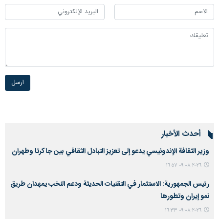
ارسل
أحدث الأخبار
وزير الثقافة الإندونيسي يدعو إلى تعزيز التبادل الثقافي بين جاكرتا وطهران
٢٠٢٦-٠٨-٠٩ ١٦:٥٧
رئيس الجمهورية: الاستثمار في التقنيات الحديثة ودعم النخب يمهدان طريق
نمو إيران وتطورها
٢٠٢٦-٠٨-٠٩ ١٦:٣٣