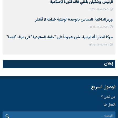
الرئيس بزشكيان يلتقي قائد الثورة الإسلامية
٢٠٢٦-٠٨-٠٩ ١٤:٣٤
وزير الداخلية: المساس بالوحدة الوطنية خطيئة لا تُغتفر
٢٠٢٦-٠٨-٠٩ ١٤:١٥
حركة أنصار الله اليمنية تشن هجوماً على "حلفاء السعودية" في ميناء "المخا"
٢٠٢٦-٠٨-٠٩ ١٣:٠٥
إعلان
الوصول السریع
من نحن ؟
اتصل بنا