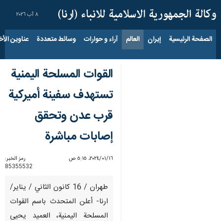
٨ آب ٢٠٢٦
الصفحة الرئيسية
إيران
العالم
آراء و حوارات
وسائط متعددة
عناوين الأخب
القوات المسلحة اليمنية
تستهدف سفينة أميركية
قرب عدن وتحقق
إصابات مباشرة
١٦‏/٠١‏/٢٠٢٤، ٥:١٥ ص
رمز الخبر:
85355532
طهران / 16 كانون الثاني / يناير/
ارنا- أعلن المتحدث باسم القوات
المسلحة اليمنية، العميد يحيى