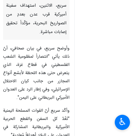
سريع، الاثنين، استهداف سفينة
أميركية قرب عدن بعددٍ من
الصواريخ البحرية، مؤكّداً تحقيق
إصابات مباشرة.
وأوضح سريع، في بيان صحافي، أنّ
ذلك يأتي "انتصاراً لمظلومية الشعبِ
الفلسطيني في قطاع غزة، الذي
يتعرض حتى هذه اللحظة لأبشع أنواع
المجازر من جانب كيان الاحتلال
الإسرائيلي، وفي إطار الرد على العدوان
الأميركي البريطاني على اليمن".
وأكّد سريع أنّ القوات المسلحة اليمنية
"تَعُدّ كل السفن والقطع الحربية
♿︎
الأميركية والبريطانية المشاركة في
العدوان على البلاد أهدافاً مُعادية".