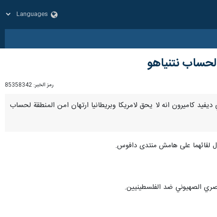
ة لحساب نتنياهو
رمز الخبر:
85358342