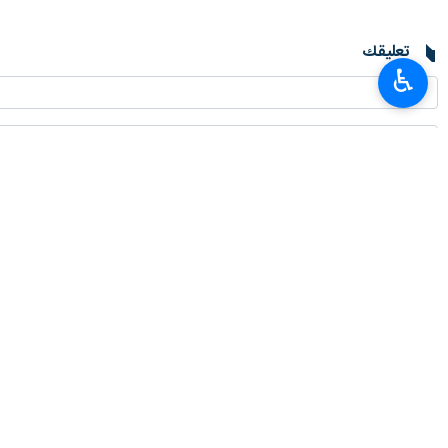
طهران/ 18 كانون الثاني/يناي
♿︎
نتنياهو!
وتحدث رئيس الدبلوماسية الايرانية في 
وقال انه ناقش مع ديفيد كاميرون القضايا ا
واضاف انه يتعين على أمريكا وبريطانيا 
واكد أنه لا يحق لهما جعل امن المنطقة، ر
وكان الوزير حسين أمير عبد اللهيان قد وص
إيران
سياسة
٠ Persons