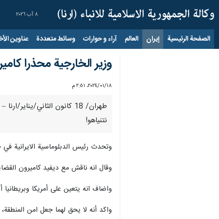
٨ آب ٢٠٢٦
الصفحة الرئيسية
إيران
العالم
آراء و حوارات
وسائط متعددة
عناوين الأخب
وزير الخارجية محذرا كامير
١٨‏/٠١‏/٢٠٢٤، ٢:٥١ م