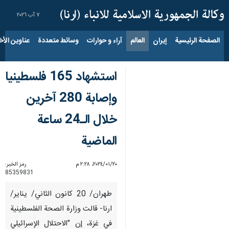
٧ آب ٢٠٢٦
الصفحة الرئيسية
إيران
العالم
آراء و حوارات
وسائط متعددة
عناوين الأخب
استشهاد 165 فلسطينيا
وإصابة 280 آخرين
خلال الـ24 ساعة
الماضية
٢٠‏/٠١‏/٢٠٢٤، ٢:٢٨ م
رمز الخبر:
85359831
طهران/ 20 كانون الثاني/ يناير/
ارنا- قالت وزارة الصحة الفلسطينية
في غزة، إن "الاحتلال الإسرائيلي