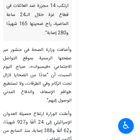
ارتكب 14 مجزرة ضد العائلات في
قطاع غزة خلال الـ24 ساعة
الماضية، راح ضحيتها 165 شهيدًا
و280 إصابة".
وأضافت وزارة الصحة في منشور عبر
صفحتها الرسمية بموقع التواصل
الاجتماعي «فيسبوك»، صباح اليوم
السبت، أن "عددًا من الضحايا لازال
تحت الركام وفي الطرقات، ولا تستطيع
طواقم الإسعاف والدفاع المدني
الوصول إليهم".
وأعلنت الوزارة ارتفاع حصيلة العدوان
الإسرائيلي إلى 24 ألفًا و927 شهيدًا،
♿︎
و62 ألفًا و388 إصابة، منذ السابع من
أكتوبر الماضي.