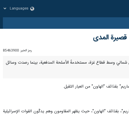
 قصيرة المدى
رمز الخبر:
85463900
الاحتلال شمالي وسط قطاع غزة، مستخدمةً الأسلحة المدفعية، بينما رصدت وسائل
يم" بقذائف "الهاون" من العيار الثقيل.
م"، بقذائف "الهاون"، حيث يظهر المقاومون وهم يدكّون القوات الإسرائيلية