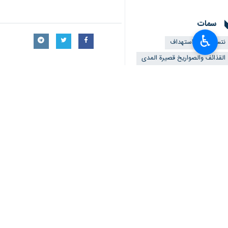
سمات
♿︎
نتساريم
استهداف
القذائف والصواريخ قصيرة المدى
المقاومة
جيش الاحتلال
تعليقك