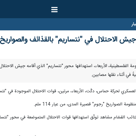
ار
جيش الاحتلال في "نتساريم" بالقذائف والصواريخ
ثّفت المقاومة الفلسطينية، الأربعاء، استهدافها محور "نتساريم" الذي أقامه جيش 
يةً في أثناء نقلها مصابين.
العسكري لحركة حماس، دكّت، الأربعاء، مرتين، قوات الاحتلال الموجودة في "نتسار
ومة الصواريخ "رجوم" قصيرة المدى، من عيار 114 ملم.
ئب القسّام مشاهد توثّق استهدافها قوات الاحتلال المتموضعة في محور "نتساري