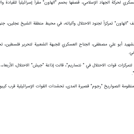
سكري لحركة الجهاد الإسلامي، قصفها بحمم "الهاون" مقراً إسرائيلياً للقيا
الهاون" تمركزاً لجنود الاحتلال وآلياته، في محيط منطقة الشيخ عجلين، جنوبي
هيد أبو علي مصطفى، الجناح العسكري للجبهة الشعبية لتحرير فلسطين، تحشد
ني.
 لتمركزات قوات الاحتلال في " نتساريم"، قالت إذاعة "جيش" الاحتلال، الأربعا
.
بمنظومة الصواريخ "رجوم" قصيرة المدى، تحشدات القوات الإسرائيلية قرب كيب