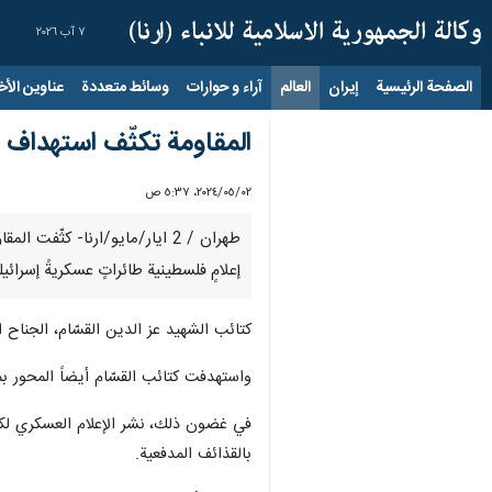
٧ آب ٢٠٢٦
الصفحة الرئيسية
إيران
العالم
آراء و حوارات
وسائط متعددة
عناوين الأخب
المقاومة تكثّف استهداف 
٠٢‏/٠٥‏/٢٠٢٤، ٥:٣٧ ص
طهران / 2 ايار/مايو/ارنا- ك
إعلامٍ فلسطينية طائراتٍ عسكريةً إسرائيل
كتائب الشهيد عز الدين القسّام، الجناح 
واستهدفت كتائب القسّام أيضاً المحور بمنظ
في غضون ذلك، نشر الإعلام العسكري لكتا
بالقذائف المدفعية.