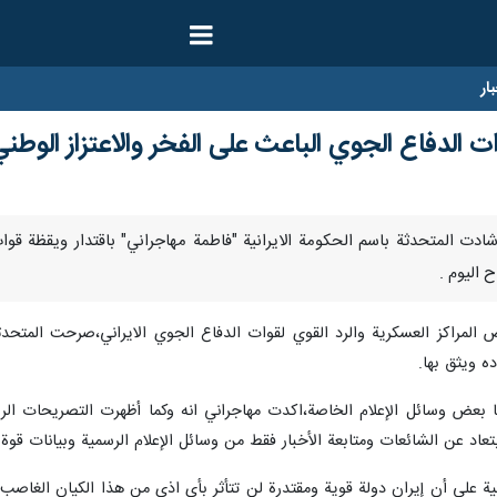
ار
ات الدفاع الجوي الباعث على الفخر والاعتزاز الوطن
/ارنا-اشادت المتحدثة باسم الحكومة الايرانية "فاطمة مهاجراني" باقتدار ويقظة 
 اليوم .
مراكز العسكرية والرد القوي لقوات الدفاع الجوي الايراني،صرحت المتحدثة با
ده ويثق بها.
تها بعض وسائل الإعلام الخاصة،اكدت مهاجراني انه وكما أظهرت التصريحات ال
ابتعاد عن الشائعات ومتابعة الأخبار فقط من وسائل الإعلام الرسمية وبيانات قوة 
نية على أن إيران دولة قوية ومقتدرة لن تتأثر بأي اذى من هذا الكيان الغا