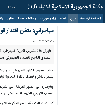
٦ آب ٢٠٢٦
الصفحة الرئيسية
إيران
العالم
آراء و حوارات
وسائط متعددة
عناوين الأخب
مهاجراني: نثمّن اقتدار قو
٢٦‏/١٠‏/٢٠٢٤، ١١:٠٣ ص
طهران/26 تشرين الاول/اكتوبر
التصدي الناجح للاعتداء الصهيوني صباح
وعقب هجوم الكيان الصهيوني على بعض ال
يشعر بالفخر والاعتزاز بالقوة الدفاعية لبلا
وبالإشارة الى الصور المزيفة التي نشر
الشعب الايراني الكريم التزام الهدوء وال
كما اكدت المتحدثة باسم الحكومة الايرا