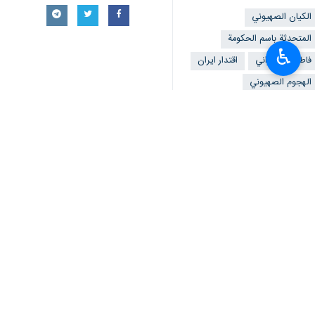
الکیان الصهیوني
المتحدثة باسم الحكومة
♿︎
فاطمة مهاجراني
اقتدار ايران
الهجوم الصهيوني
أخبار ذات صلة
ماليزيا تدين بشدة هجوم الاحتلال ال
السعودية تدين الاستهداف العسكري الص
محسن رضائي: عدوان الاحتلال الصهيوني على
طهران/26 تشرين الأول/أكتوبر/إرنا- قال عضو مجمع تشخيص مصلحة النظام في الجمهورية الإسلامية الإيرانية…
الدفاع الجوي الايراني يصدر بيانا حو
عارف:اقتدار ايران يذّل اعداءها
السعودية تدين الاستهداف العسكري الصهيوني ل
طهران/26 تشرين الاول/اكتوبر/ارنا-اعربت المملكة العربية السعودية عن ادانتها واستنكارها للاستهداف…
الرحلات الجوية الايرانية تعود الى طب
الدفاع الجوي الايراني يصدر بيانا حو