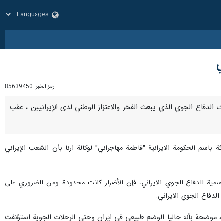
ي
رمز الخبر:
85639450
قوات الدفاع الجوي الذي يبعث الفخر والاعتزاز الوطني لدى الإيرانيين ، عقب
سم الحكومة الايرانية "فاطمة مهاجراني" لوكالة ارنا بأن الشعب الإيراني
رسمية للدفاع الجوي الايراني، فإن الأضرار كانت محدودة ومن الضروري على
الدفاع الجوي الايراني.
صب، موضحة بأنه حاليا الوضع طبيعي في ايران وحتى الرحلات الجوية استؤنفت