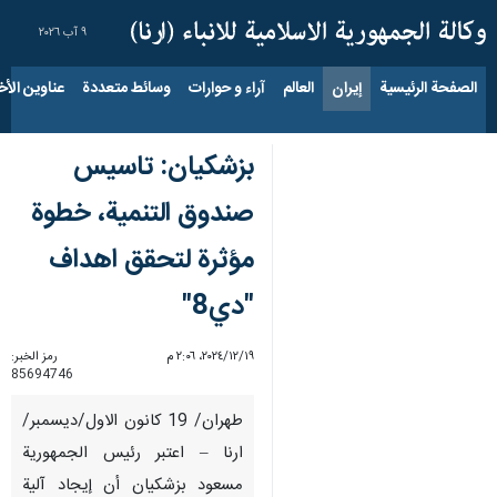
٩ آب ٢٠٢٦
الصفحة الرئيسية
إيران
العالم
آراء و حوارات
وسائط متعددة
عناوين الأخب
بزشكيان: تاسيس
صندوق التنمية، خطوة
مؤثرة لتحقق اهداف
"دي8"
١٩‏/١٢‏/٢٠٢٤، ٢:٠٦ م
رمز الخبر:
85694746
طهران/ 19 كانون الاول/ديسمبر/
ارنا – اعتبر رئيس الجمهورية
مسعود بزشكيان أن إيجاد آلية