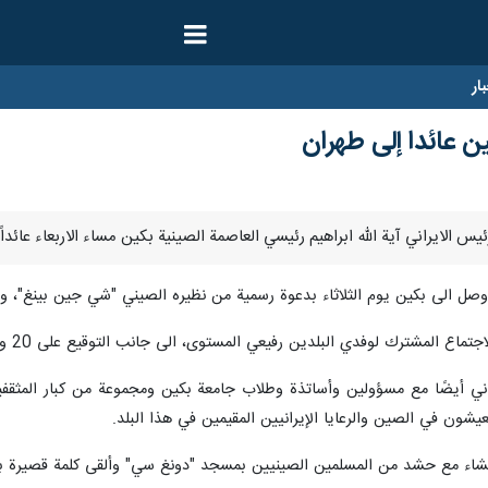
ار
ن عائدا إلى طهران
د وصل الى بكين يوم الثلاثاء بدعوة رسمية من نظيره الصيني "شي جين بينغ"،
لوفدي البلدين رفيعي المستوى، الى جانب التوقيع على 20 وثيقة تعاون من قبل كبار المسؤولين من الجانبين.
يراني أيضًا مع مسؤولين وأساتذة وطلاب جامعة بكين ومجموعة من كبار المثق
يعيشون في الصين والرعايا الإيرانيين المقيمين في هذا البلد.
لعشاء مع حشد من المسلمين الصينيين بمسجد "دونغ سي" وألقى كلمة قصيرة ب