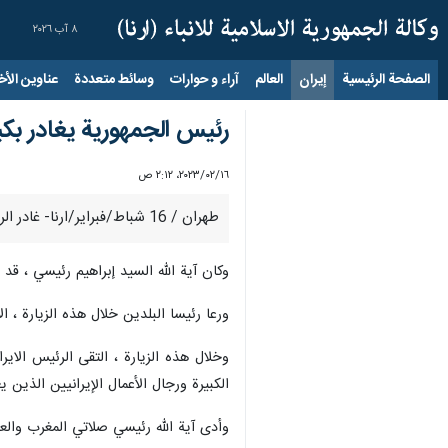
٨ آب ٢٠٢٦
الصفحة الرئيسية
إيران
العالم
آراء و حوارات
وسائط متعددة
عناوين الأخب
رئيس الجمهورية يغادر بكي
١٦‏/٠٢‏/٢٠٢٣، ٢:١٢ ص
طهران / 16 شباط/فبراير/ارنا- غادر الرئيس الايراني آية الله ابراهيم رئيسي العاصمة الصينية بكين مساء الاربعاء عائداً إلى طهران بعد زيارة مكثفة استمرت يومين.
وكان آية الله السيد إبراهيم رئيسي ، ق
ورعا رئيسا البلدين خلال هذه الزيارة ، الاجتماع المشترك 
وخلال هذه الزيارة ، التقى الرئيس الا
الكبيرة ورجال الأعمال الإيرانيين الذين 
وأدى آية الله رئيسي صلاتي المغرب وا