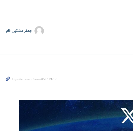
جعفر مشکین فام