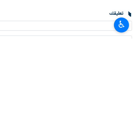
تعليقك
♿︎
أحدث الأخبار
متحدث الجيش: النظام الإيراني السائد في مضيق هرمز لا رجعة فيه
٢٠٢٦-٠٨-٠٨ ١٩:٤١
عارف يؤكد التزام الحكومة بتوفير البنى التحتية اللازمة لتطوير الذكاء الاصطناعي