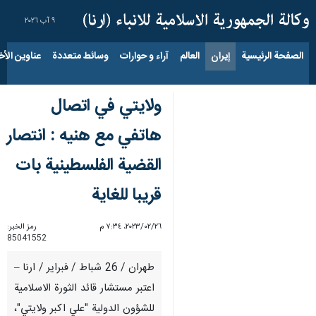
٩ آب ٢٠٢٦
الصفحة الرئيسية
إيران
العالم
آراء و حوارات
وسائط متعددة
عناوين الأخب
ولايتي في اتصال
هاتفي مع هنيه : انتصار
القضية الفلسطينية بات
قريبا للغاية
٢٦‏/٠٢‏/٢٠٢٣، ٧:٣٤ م
رمز الخبر:
85041552
طهران / 26 شباط / فبراير / ارنا –
اعتبر مستشار قائد الثورة الاسلامية
للشؤون الدولية "علي اكبر ولايتي"،