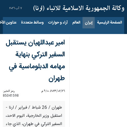
٧ آب ٢٠٢٦
الصفحة الرئيسية
إيران
العالم
آراء و حوارات
وسائط متعددة
عناوين الأخب
امير عبداللهيان يستقبل
السفير التركي بنهاية
مهامه الدبلوماسية في
طهران
٢٦‏/٠٢‏/٢٠٢٣، ٩:١٠ م
رمز الخبر:
85041598
طهران / 26 شباط / فبراير / ارنا -
استقبل وزير الخارجية، اليوم الاحد،
السفير التركي في طهران، الذي جاء