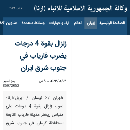
٧ آب ٢٠٢٦
الصفحة الرئيسية
إيران
العالم
آراء و حوارات
وسائط متعددة
عناوين الأخب
زلزال بقوة 4 درجات
يضرب فارياب في
جنوب شرق ایران
٠٣‏/٠٤‏/٢٠٢٣، ٩:٠٠ ص
رمز الخبر:
85072052
طهران /3 نيسان / ابريل/ارنا-
ضرب زلزال بقوة 4 درجات على
مقياس ريختر مدينة فارياب التابعة
لمحافظة كرمان في جنوب شرق