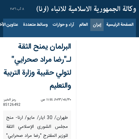
٨ آب ٢٠٢٦
الصفحة الرئيسية
إيران
العالم
آراء و حوارات
وسائط متعددة
عناوين الأخب
البرلمان يمنح الثقة
لـ"رضا مراد صحرايي"
لتولي حقيبة وزارة التربية
والتعليم
٣٠‏/٠٥‏/٢٠٢٣، ١١:٤٤ ص
رمز الخبر:
85126492
طهران/ 30 ايار/ مايو/ ارنا- منح
مجلس الشورى الإسلامي الثقة
للوزير المقترح "رضا مراد صحرايي"