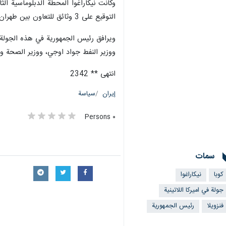
وكانت نيكاراغوا المحطة الدبلوماسية ال
التوقيع على 3 وثائق للتعاون بين طهران وماناغوا.
ويرافق رئيس الجمهورية في هذه الجولة 
ووزير النفط جواد اوجي، ووزير الصحة وال
انتهى ** 2342
إيران
سياسة
٠ Persons
سمات
كوبا
نيكاراغوا
جولة في اميركا اللاتينية
فنزويلا
رئيس الجمهورية