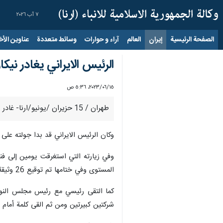
٧ آب ٢٠٢٦
الصفحة الرئيسية
إيران
العالم
آراء و حوارات
وسائط متعددة
عناوين الأخب
الرئيس الايراني يغادر نيكا
١٥‏/٠٦‏/٢٠٢٣، ٥:٣٦ ص
طهران / 15 حزيران /يونيو/ارنا- غادر رئيس الجمهورية الاسلامية الايرانية آية الله ابراهيم رئيسي ماناغوا متوجهاً إلى العاصمة الكوبية هافانا، بعد زيارة رسمية استغرقت يومين لنيكاراغوا.
وكان الرئيس الايراني قد بدا جولته على 
وفي زيارته التي استغرقت يومين إلى فن
المستوى وفي ختامها تم توقيع 26 وثيقة للتعاون بين البلدين.
كما التقى رئيسي مع رئيس مجلس النواب 
شركتين كبيرتين ومن ثم القى كلمة أمام 