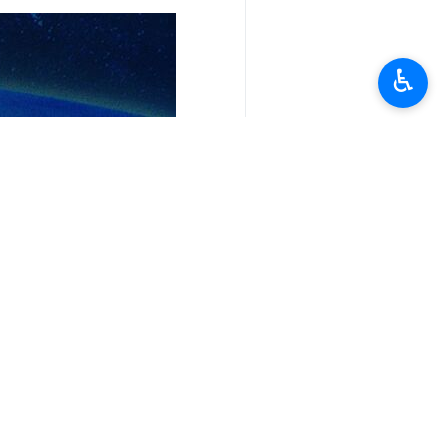
♿︎
تعليقك