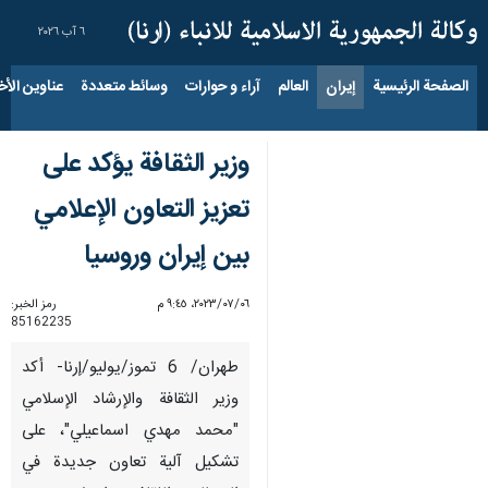
٦ آب ٢٠٢٦
الصفحة الرئيسية
إيران
العالم
آراء و حوارات
وسائط متعددة
عناوين الأخب
وزیر الثقافة يؤكد على
تعزيز التعاون الإعلامي
بين إيران وروسيا
٠٦‏/٠٧‏/٢٠٢٣، ٩:٤٥ م
رمز الخبر:
85162235
طهران/ 6 تموز/يوليو/إرنا- أكد
وزير الثقافة والإرشاد الإسلامي
"محمد مهدي اسماعيلي"، على
تشكيل آلية تعاون جديدة في