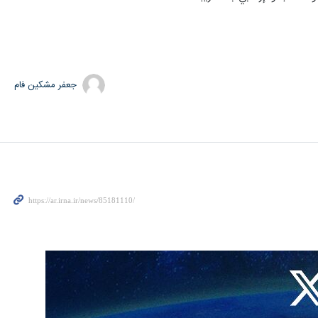
جعفر مشکین فام