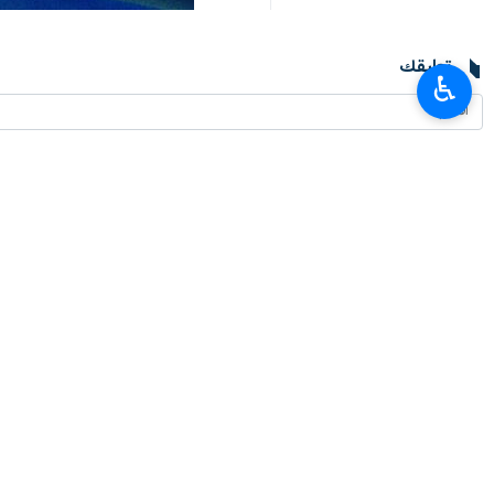
تعليقك
♿︎
أحدث الأخبار
بزشكيان: علاقاتنا مع جيراننا أفضل بكثير مما كانت عليه في الماضي
٢٠٢٦-٠٨-٠٧ ٠٠:٣٤