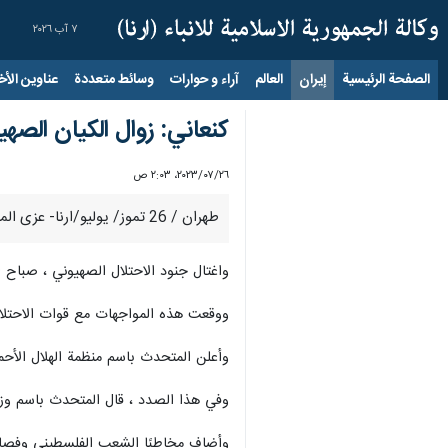
٧ آب ٢٠٢٦
الصفحة الرئيسية
إيران
العالم
آراء و حوارات
وسائط متعددة
عناوين الأخب
كنعاني: زوال الكيان الصه
٢٦‏/٠٧‏/٢٠٢٣، ٢:٠٣ ص
طهران / 26 تموز/ يوليو/ارنا- عزى المتحدث باسم وزارة الخارجية الايرانية، ناصر كنعاني، أسر شهداء نابلس، مؤكدا أن زوال الكيان الصهيوني المزيف والغاصب والإرهابي بات قريبًا.
واغتال جنود الاحتلال الصهيوني ، صباح ا
ووقعت هذه المواجهات مع قوات الاحتلال
وأعلن المتحدث باسم منظمة الهلال الأحم
وفي هذا الصدد ، قال المتحدث باسم وزارة
وأضاف مخاطبًا الشعب الفلسطيني وفصائل 